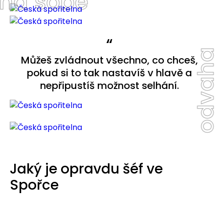
na sobě
“
odvah
Můžeš zvládnout všechno, co chceš,
pokud si to tak nastavíš v hlavě a
nepřipustíš možnost selhání.
Jaký je opravdu šéf ve
Spořce