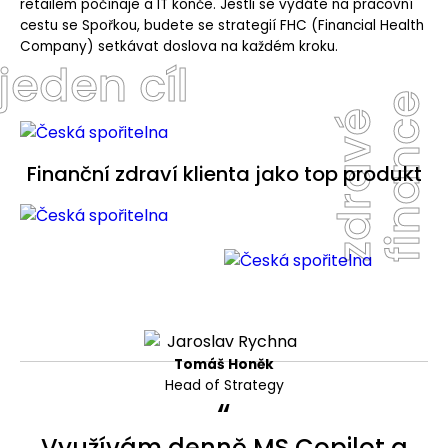
retailem počínaje a IT konče. Jestli se vydáte na pracovní
cestu se Spořkou, budete se strategií FHC (Financial Health
Company) setkávat doslova na každém kroku.
jeden cíl
finance
zdravé
Finanční zdraví klienta jako top produkt
Tomáš Honěk
Head of Strategy
“
Využívám denně MS Copilot a