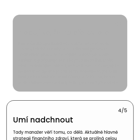
3/
5
Nebojí se, že ho přerostete
Lídr v České spořitelně vás dobře zná. Zná vaše
talenty i slabé stránky. A se vším umí pracovat.
Jednoduše proto, že se zajímá o vaše pracovní
ambice a podporuje vás. I když to může být třeba
skok do úplně jiné oblasti, než ve které teď fungujete.
Manažer ve Spořce je ten, který vám ukáže, jak bořit
limity a kariérně růst uvnitř firmy. A také ten, kdo si
rozhodně nebere osobně, že ho profesně přerostete.
4/
5
Umí nadchnout
Tady manažer věří tomu, co dělá. Aktuálně hlavně
strategii finančního zdraví, která se prolíná celou