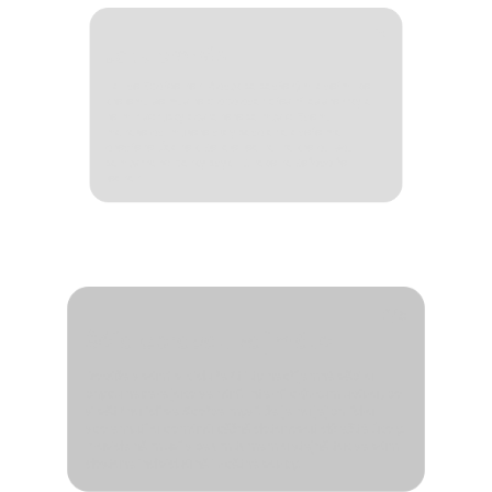
1/
5
Je tu pro vás
Lídr ve Spořce není člověk za zavřenými dveřmi, ke
kterému se musíte probojovat přes tři asistentky a
termín schůzky dostanete za měsíc. Svému
manažerovi můžete vždy zavolat a dveře má
otevřené. Žádné klišé, ale realita, na kterou jsou
zaměstnanci banky zvyklí. A také na šéfovo fér
jednání.
2/
5
Šéfa opravdu zajímáte
Dokáže s vámi v klidu řešit i ty nepříjemné věci a
chybu nebere jako selhání. Interní průzkum ukázal, co
si většina lidí ve Spořce myslí: že je na jejich lídra
spolehnutí a pomáhá běžně dotahovat důležité úkoly.
Pravidelně mluví s celým týmem a stejně tak se vám
dostane individuálně i zpětné vazby.