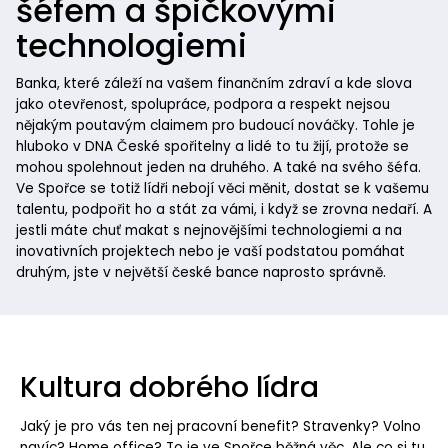
šéfem a špičkovými
technologiemi
Banka, které záleží na vašem finančním zdraví a kde slova
jako otevřenost, spolupráce, podpora a respekt nejsou
nějakým poutavým claimem pro budoucí nováčky. Tohle je
hluboko v DNA České spořitelny a lidé to tu žijí, protože se
mohou spolehnout jeden na druhého. A také na svého šéfa.
Ve Spořce se totiž lídři nebojí věci měnit, dostat se k vašemu
talentu, podpořit ho a stát za vámi, i když se zrovna nedaří. A
jestli máte chuť makat s nejnovějšími technologiemi a na
inovativních projektech nebo je vaší podstatou pomáhat
druhým, jste v největší české bance naprosto správně.
Kultura dobrého lídra
Jaký je pro vás ten nej pracovní benefit? Stravenky? Volno
navíc? Home office? To je ve Spořce běžná věc. Ale co si tu