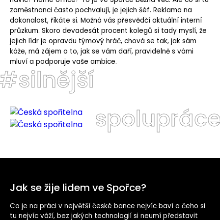
zaměstnanci často pochvalují, je jejich šéf. Reklama na
dokonalost, říkáte si. Možná vás přesvědčí aktuální interní
průzkum. Skoro devadesát procent kolegů si tady myslí, že
jejich lídr je opravdu týmový hráč, chová se tak, jak sám
káže, má zájem o to, jak se vám daří, pravidelně s vámi
mluví a podporuje vaše ambice.
#silnější
spoluprác
Jak se žije lidem ve Spořce?
Co je na práci v největší české bance nejvíc baví a čeho si
tu nejvíc váží, bez jakých technologií si neumí představit