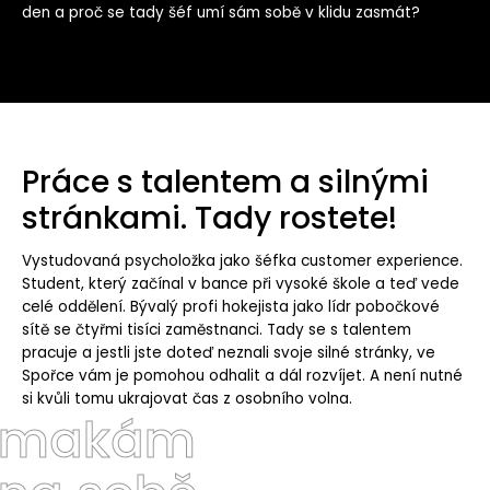
den a proč se tady šéf umí sám sobě v klidu zasmát?
Práce s talentem a silnými
stránkami. Tady rostete!
Vystudovaná psycholožka jako šéfka customer experience.
Student, který začínal v bance při vysoké škole a teď vede
celé oddělení. Bývalý profi hokejista jako lídr pobočkové
sítě se čtyřmi tisíci zaměstnanci. Tady se s talentem
pracuje a jestli jste doteď neznali svoje silné stránky, ve
Spořce vám je pomohou odhalit a dál rozvíjet. A není nutné
si kvůli tomu ukrajovat čas z osobního volna.
makám