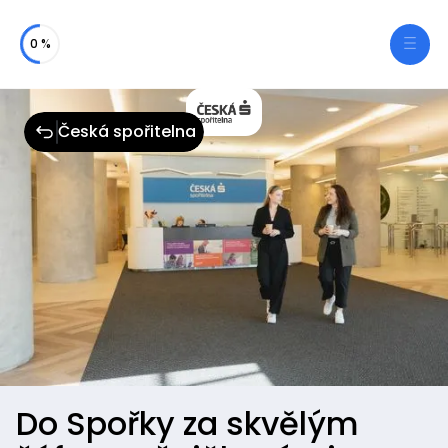
0 %
Česká spořitelna
Do Spořky za skvělým